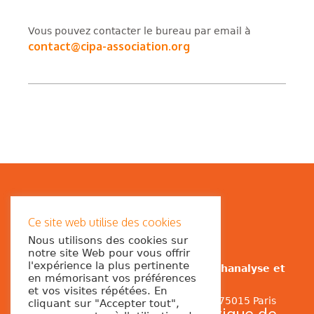
Vous pouvez contacter le bureau par email à
contact@cipa-association.org
Ce site web utilise des cookies
Nous utilisons des cookies sur
notre site Web pour vous offrir
l'expérience la plus pertinente
CIPA Collège International de Psychanalyse et
en mémorisant vos préférences
d’Anthropologie
et vos visites répétées. En
Siège social : 23 rue Ernest Renan – 75015 Paris
cliquant sur "Accepter tout",
Mentions Légales -
Politique de